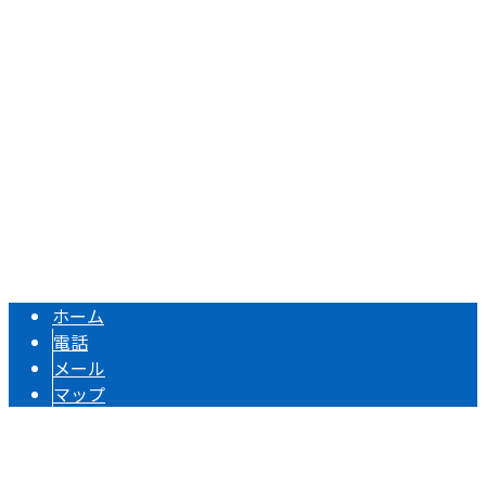
〒421-0206
静岡県焼津市上新田15
Googleマップで確認する
TEL 054-622-0911 / FAX 054-622-4329
静岡県焼津市で建築鉄骨の加工・組立や溶接工事のご依頼・
Copyright © 静岡県焼津市の製造業者『大石ユニオン株式会社』は藤枝
市・焼津市などで鉄骨溶接にご対応！. All rights reserved.
ホーム
電話
メール
マップ