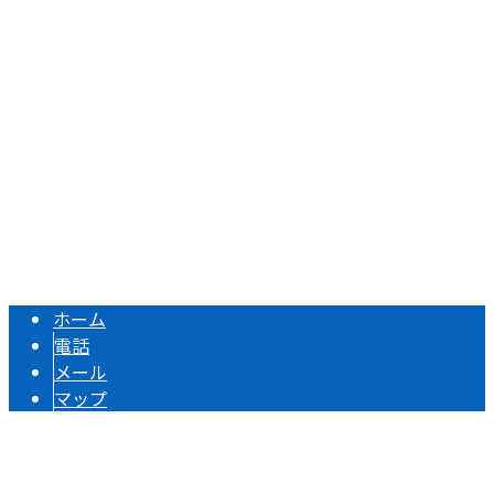
〒421-0206
静岡県焼津市上新田15
Googleマップで確認する
TEL 054-622-0911 / FAX 054-622-4329
静岡県焼津市で建築鉄骨の加工・組立や溶接工事のご依頼・
Copyright © 静岡県焼津市の製造業者『大石ユニオン株式会社』は藤枝
市・焼津市などで鉄骨溶接にご対応！. All rights reserved.
ホーム
電話
メール
マップ