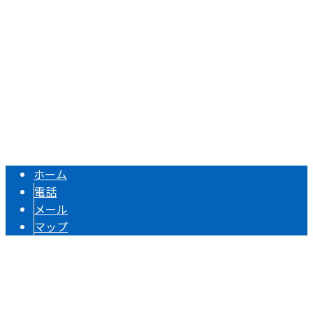
Googleマップで確認する
TEL 054-622-0911 / FAX 054-622-4329
静岡県焼津市で建築鉄骨の加工・組立や溶接工事のご依頼・
Copyright © 静岡県焼津市の製造業者『大石ユニオン株式会社』は藤枝
市・焼津市などで鉄骨溶接にご対応！. All rights reserved.
ホーム
電話
メール
マップ