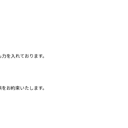
も力を入れております。
供をお約束いたします。
。