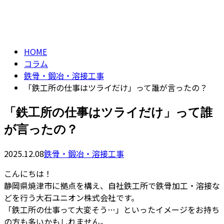
コラム
フォーム
column
HOME
コラム
鉄骨・鍛冶・溶接工事
「鉄工所の仕事はツライだけ」って誰が言ったの？
「鉄工所の仕事はツライだけ」って誰
が言ったの？
2025.12.08
鉄骨・鍛冶・溶接工事
こんにちは！
静岡県焼津市に拠点を構え、自社鉄工所で鉄骨加工・溶接な
どを行う大石ユニオン株式会社です。
「鉄工所の仕事って大変そう…」といったイメージをお持ち
の方も多いかもしれません。