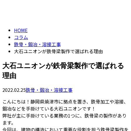
コラム
フォーム
column
HOME
コラム
鉄骨・鍛冶・溶接工事
大石ユニオンが鉄骨梁製作で選ばれる理由
大石ユニオンが鉄骨梁製作で選ばれる
理由
2022.02.25
鉄骨・鍛冶・溶接工事
こんにちは！静岡県焼津市に拠点を置き、鉄骨加工や溶接、
鍛冶などを手掛けている大石ユニオンです！
弊社が主に手掛けている業務の1つに、鉄骨梁の製作があり
ます。
今回は、建物の構造において重要な役割を担う鉄骨梁製作を